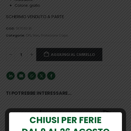
Colore: giallo
SCHERMO VENDUTO A PARTE
COD:
197030 B1
Categorie:
DPI
,
Neri
,
Protezione Capo
AGGIUNGI AL CARRELLO
TI POTREBBE INTERESSARE…
CHIUSI PER FERIE