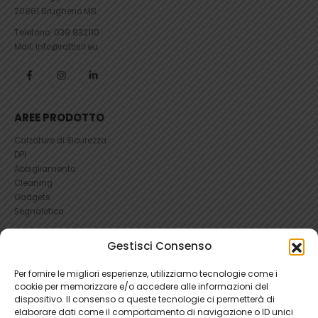
20861 Brugherio MB
Telefono:
039 832110
Mail: info@rattisrl.eu
AREE PRODOTTO
Calzature di Sicurezza
DPI
Abbigliamento
Cleaning
Gadgets
Segnaletica
Gestisci Consenso
UTILI
RICHIEDI UN RESO
Per fornire le migliori esperienze, utilizziamo tecnologie come i
Condizioni e Resi
cookie per memorizzare e/o accedere alle informazioni del
FAQ Antinfortunistica
dispositivo. Il consenso a queste tecnologie ci permetterà di
Richiesta Reso
elaborare dati come il comportamento di navigazione o ID unici