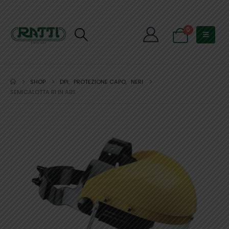
0
SHOP
DPI
,
PROTEZIONE CAPO
,
NERI
SEMICALOTTA B1 IN ABS