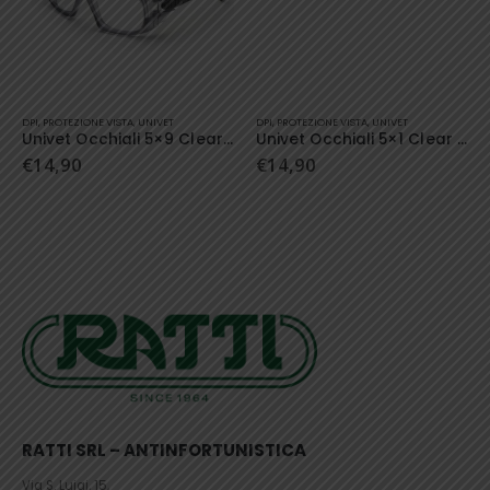
Qu
DPI
,
PROTEZIONE VISTA
,
UNIVET
DPI
,
PROTEZIONE VISTA
,
UNIVET
Univet Occhiali 5×9 Clear 2
Univet Occhiali 5×1 Clear Plus
€
14,90
€
14,90
RATTI SRL – ANTINFORTUNISTICA
Via S. Luigi, 15,