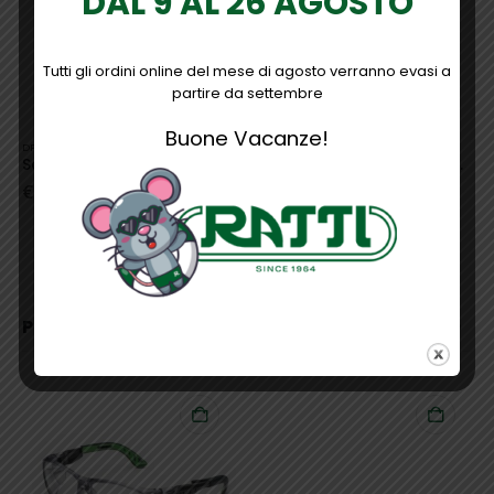
DAL 9 AL 26 AGOSTO
Tutti gli ordini online del mese di agosto verranno evasi a
partire da settembre
Buone Vacanze!
DPI
,
NERI
,
PROTEZIONE CAPO
DPI
,
NERI
,
PROTEZIONE CAPO
Schermo in policarbonato per semicalotta B1
Schermo retinato per semicalotta B1
€
6,90
€
13,70
PRODOTTI CORRELATI