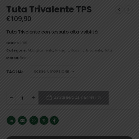
Tuta Trivalente TPS
€
109,90
Tuta Trivalente con tessuto alta visibilità
COD:
A40151
Categorie:
Abbigliamento
,
Hi-Light
,
Rossini
,
Trivalente
,
Tuta
Marca:
Rossini
TAGLIA
AGGIUNGI AL CARRELLO