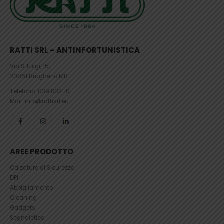
RATTI SRL – ANTINFORTUNISTICA
Via S. Luigi, 15,
20861 Brugherio MB
Telefono:
039 832110
Mail: info@rattisrl.eu
AREE PRODOTTO
Calzature di Sicurezza
DPI
Abbigliamento
Cleaning
Gadgets
Segnaletica