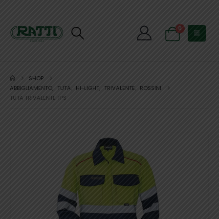
0
SHOP
ABBIGLIAMENTO
,
TUTA
,
HI-LIGHT
,
TRIVALENTE
,
ROSSINI
TUTA TRIVALENTE TPS