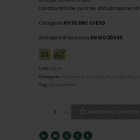
Caratteristiche: puntale anti abrasione, id
Categoria
RS S3 SRC CI ESD
Standard di sicurezza
EN ISO 20345
COD:
RL1E154
Categorie:
Calzature di Sicurezza
,
S3
,
Scarpa Alta
,
U
Tag:
Idrorepellente
AGGIUNGI AL CARRELLO