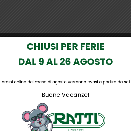
CHIUSI PER FERIE
DAL 9 AL 26 AGOSTO
li ordini online del mese di agosto verranno evasi a partire da s
 ambienti freddi, umidi e secchi. Utilizzata per impieghi di assembl
Buone Vacanze!