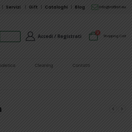
Servizi
Gift
Cataloghi
Blog
info@rattisrl.eu
0
Accedi / Registrati
Shopping Cart
naletica
Cleaning
Contatti
m