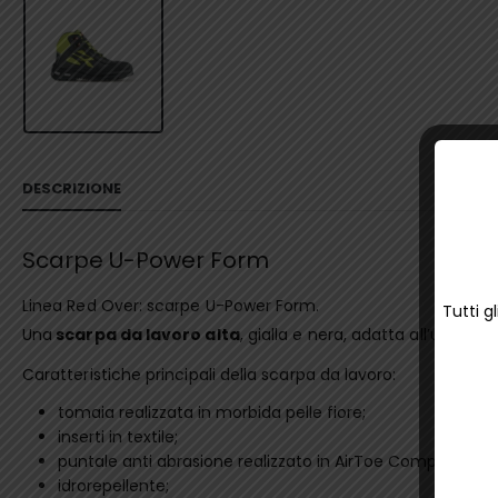
DESCRIZIONE
Scarpe U-Power Form
Linea Red Over: scarpe U-Power Form.
Tutti g
Una
scarpa da lavoro alta
, gialla e nera, adatta all’uso in
Caratteristiche principali della scarpa da lavoro:
tomaia realizzata in morbida pelle fiore;
inserti in textile;
puntale anti abrasione realizzato in AirToe Composite;
idrorepellente;