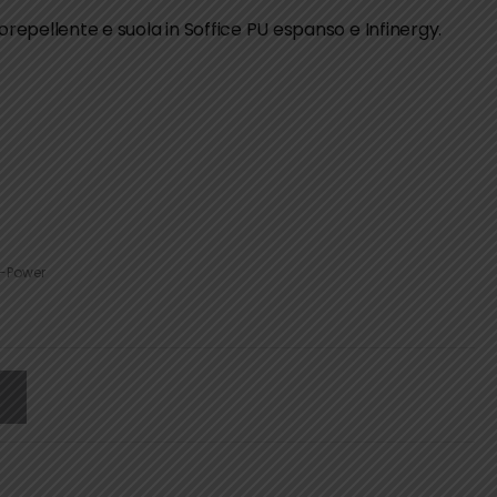
rorepellente e suola in Soffice PU espanso e Infinergy.
-Power