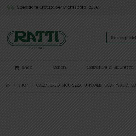
Spedizione Gratuita per Ordini sopra i 250€
Shop
Marchi
Calzature di Sicurezza
SHOP
CALZATURE DI SICUREZZA
,
U-POWER
,
SCARPA ALTA
,
S3