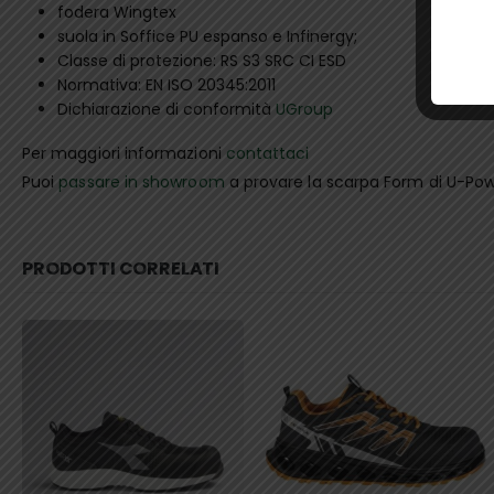
fodera Wingtex
suola in Soffice PU espanso e Infinergy;
Classe di protezione: RS S3 SRC CI ESD
Normativa: EN ISO 20345:2011
Dichiarazione di conformità
UGroup
Per maggiori informazioni
contattaci
Puoi
passare in showroom
a provare la scarpa Form di U-Power
PRODOTTI CORRELATI