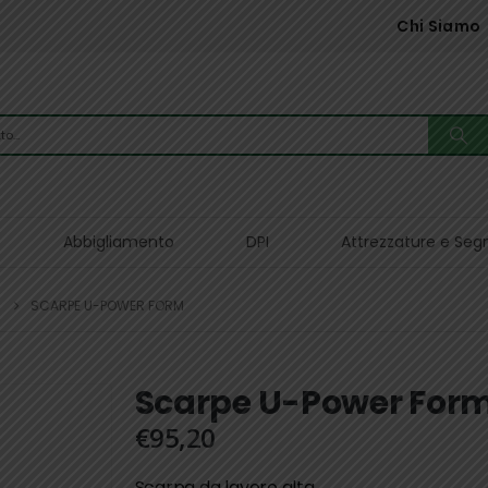
Chi Siamo
Abbigliamento
DPI
Attrezzature e Seg
SCARPE U-POWER FORM
Scarpe U-Power For
€
95,20
Scarpa da lavoro alta