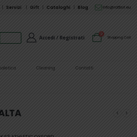
Servizi
Gift
Cataloghi
Blog
info@rattisrl.eu
0
Accedi / Registrati
Shopping Cart
naletica
Cleaning
Contatti
 ALTA
ACK S3 ATHLETIC OXFORD