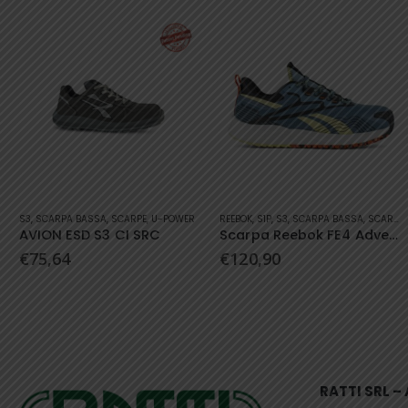
Questo prodotto ha più varianti. Le opzioni possono essere scelte nella pagina del prodotto
Questo prodotto ha più varianti. Le opzioni possono essere scelte nella pagina del prodotto
S3
,
SCARPA BASSA
,
SCARPE
,
U-POWER
REEBOK
,
S1P
,
S3
,
SCARPA BASSA
,
SCARPA BASSA
AVION ESD S3 CI SRC
Scarpa Reebok FE4 Adventure Safety S1P
€
75,64
€
120,90
RATTI SRL 