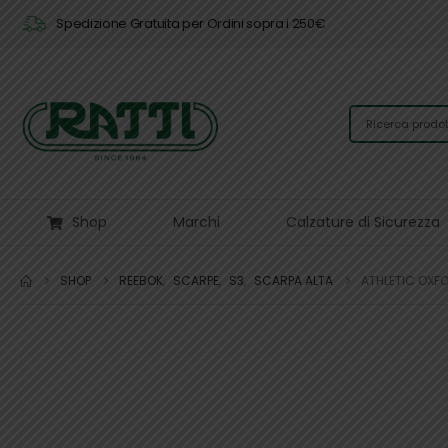
Spedizione Gratuita per Ordini sopra i 250€
Shop
Marchi
Calzature di Sicurezza
SHOP
REEBOK
,
SCARPE
,
S3
,
SCARPA ALTA
ATHLETIC OXFO