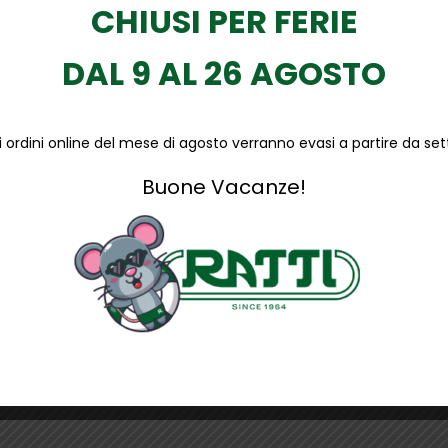
CHIUSI PER FERIE
DAL 9 AL 26 AGOSTO
li ordini online del mese di agosto verranno evasi a partire da s
Buone Vacanze!
carpa alta realizzata in pelle idrorepellente.
chiuma Floatride Energy che ha lo scopo di ammortizzare e defa
volo.