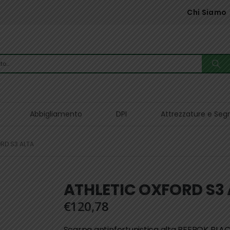
Chi Siamo
Abbigliamento
DPI
Attrezzature e Seg
RD S3 ALTA
ATHLETIC OXFORD S3
€
120,78
Scarpa antinfortunistica alta REEBOK BL