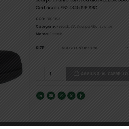
Certificata EN20345 S1P SRC
COD:
IB1081S3
Categorie:
Reebok
,
S3
,
Scarpa Alta
,
Scarpe
Marca:
Reebok
SIZE
AGGIUNGI AL CARRELLO