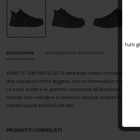
Tutti g
DESCRIZIONE
INFORMAZIONI AGGIUNTIVE
ATHLETIC OXFORD S3 ALTA della linea Fusion Formidable è una s
Una calzatura molto leggera, con un’intersuola in morbida s
La suola sottile è in gomma, resistente all’abrasione e antisci
Puntale non metallico e lamina in tessuto antiperforazione.
Certificazione EN20345 S1P SRC
PRODOTTI CORRELATI