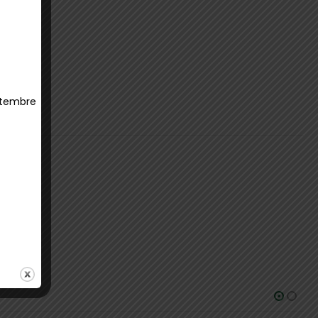
ettembre
ticare.