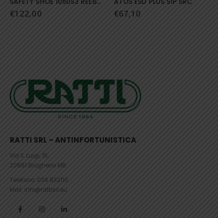
ATOS ESD PLUS S1P SRC
Scarpa Reebok FE4 Adventure Safety BOA SP1
€
67,10
€
143,90
RATTI SRL – ANTINFORTUNISTICA
Via S. Luigi, 15,
20861 Brugherio MB
Telefono:
039 832110
Mail: info@rattisrl.eu