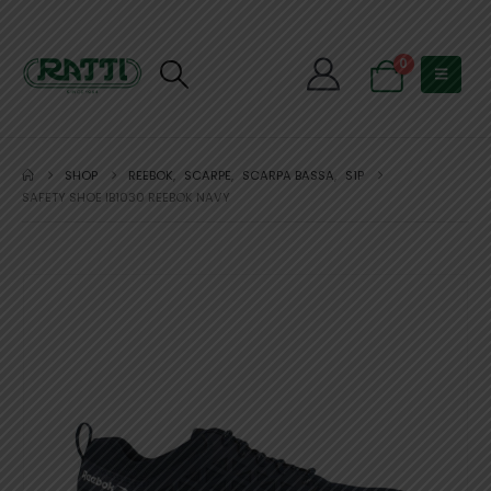
0
SHOP
REEBOK
,
SCARPE
,
SCARPA BASSA
,
S1P
SAFETY SHOE IB1030 REEBOK NAVY