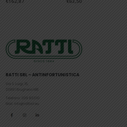
€
162,87
€
63,50
€
RATTI SRL – ANTINFORTUNISTICA
Via S. Luigi, 15,
20861 Brugherio MB
Telefono:
039 832110
Mail: info@rattisrl.eu