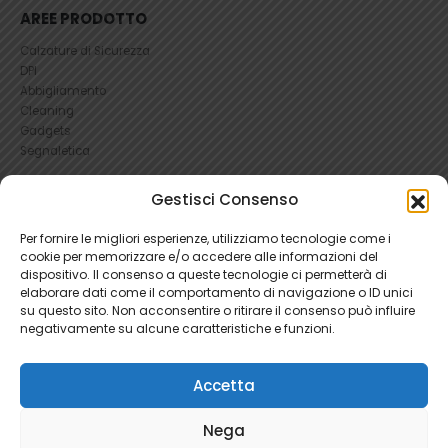
AREE PRODOTTO
Calzature di Sicurezza
DPI
Abbigliamento
Cleaning
Gadgets
Segnaletica
UTILI
Gestisci Consenso
RICHIEDI UN RESO
Per fornire le migliori esperienze, utilizziamo tecnologie come i
Condizioni e Resi
cookie per memorizzare e/o accedere alle informazioni del
FAQ Antinfortunistica
dispositivo. Il consenso a queste tecnologie ci permetterà di
Richiesta Reso
elaborare dati come il comportamento di navigazione o ID unici
su questo sito. Non acconsentire o ritirare il consenso può influire
Cookie
e
Privacy
negativamente su alcune caratteristiche e funzioni.
Accetta
Nega