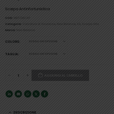
Scarpa Antinfortunistica
COD:
MEFCMCAP
Categorie:
Calzature di Sicurezza
,
New Balance
,
S3
,
Scarpa Alta
Marca:
New Balance
COLORE
TAGLIA
AGGIUNGI AL CARRELLO
DESCRIZIONE