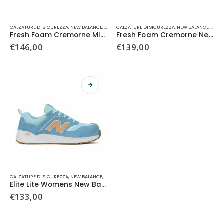
Questo
Questo
CALZATURE DI SICUREZZA
,
NEW BALANCE
,
S3
,
SCARPA ALTA
CALZATURE DI SICUREZZA
,
NEW BALANCE
,
S3
,
S
prodotto
prodotto
Fresh Foam Cremorne Mid New Balance
Fresh Foam Cremorne New Balance
ha
ha
€
146,00
€
139,00
più
più
varianti.
varianti.
Le
Le
opzioni
opzioni
possono
possono
essere
essere
scelte
scelte
nella
nella
pagina
pagina
del
del
prodotto
prodotto
Questo
CALZATURE DI SICUREZZA
,
NEW BALANCE
,
S1 P
,
SCARPA BASSA
prodotto
Elite Lite Womens New Balance
ha
€
133,00
più
varianti.
Le