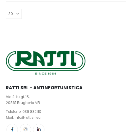
opzioni
possono
essere
scelte
nella
pagina
del
prodotto
RATTI SRL – ANTINFORTUNISTICA
Via S. Luigi, 15,
20861 Brugherio MB
Telefono:
039 832110
Mail: info@rattisrl.eu