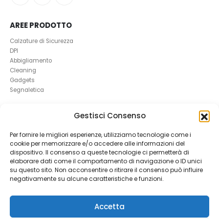
AREE PRODOTTO
Calzature di Sicurezza
DPI
Abbigliamento
Cleaning
Gadgets
Segnaletica
UTILI
Gestisci Consenso
RICHIEDI UN RESO
Per fornire le migliori esperienze, utilizziamo tecnologie come i
Condizioni e Resi
cookie per memorizzare e/o accedere alle informazioni del
FAQ Antinfortunistica
dispositivo. Il consenso a queste tecnologie ci permetterà di
Richiesta Reso
elaborare dati come il comportamento di navigazione o ID unici
Cookie
e
Privacy
su questo sito. Non acconsentire o ritirare il consenso può influire
negativamente su alcune caratteristiche e funzioni.
Accetta