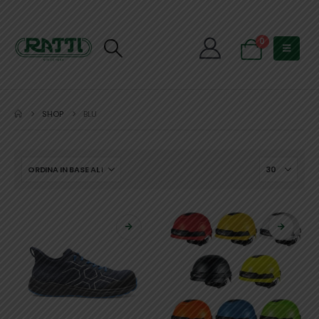
0
SHOP
BLU