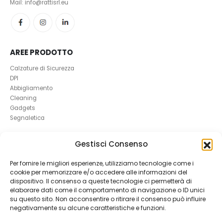
Mail: info@rattisrl.eu
AREE PRODOTTO
Calzature di Sicurezza
DPI
Abbigliamento
Cleaning
Gadgets
Segnaletica
UTILI
Gestisci Consenso
RICHIEDI UN RESO
Per fornire le migliori esperienze, utilizziamo tecnologie come i
Condizioni e Resi
cookie per memorizzare e/o accedere alle informazioni del
FAQ Antinfortunistica
dispositivo. Il consenso a queste tecnologie ci permetterà di
Richiesta Reso
elaborare dati come il comportamento di navigazione o ID unici
Cookie
e
Privacy
su questo sito. Non acconsentire o ritirare il consenso può influire
negativamente su alcune caratteristiche e funzioni.