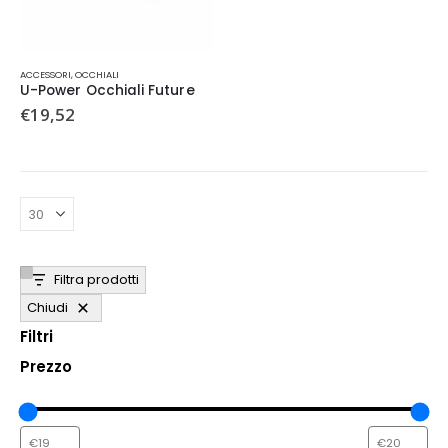
Questo
ACCESSORI
,
OCCHIALI
prodotto
U-Power Occhiali Future
ha
€
19,52
più
varianti.
Le
opzioni
possono
essere
scelte
nella
Filtra prodotti
pagina
del
Chiudi
prodotto
Filtri
Prezzo
CHIUSI PER FERIE
DAL 9 AL 26 AGOSTO