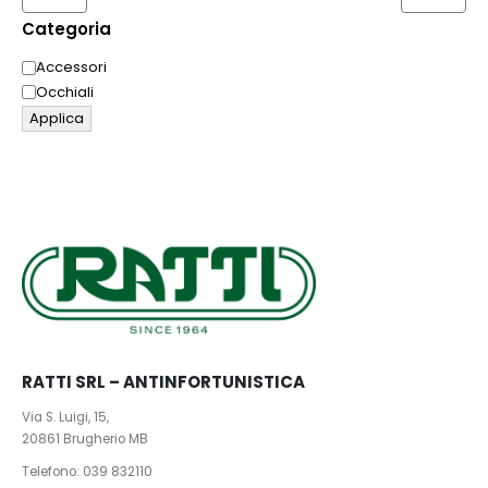
Categoria
Tutti gli ordini online del mese di agosto verranno evasi a
partire da settembre
Categoria
Accessori
Occhiali
Buone Vacanze!
Applica
RATTI SRL – ANTINFORTUNISTICA
Via S. Luigi, 15,
20861 Brugherio MB
Telefono:
039 832110