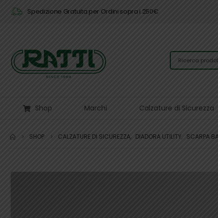
Spedizione Gratuita per Ordini sopra i 250€
Shop
Marchi
Calzature di Sicurezza
SHOP
CALZATURE DI SICUREZZA
,
DIADORA UTILITY
,
SCARPA B