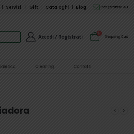
Servizi
Gift
Cataloghi
Blog
info@rattisrl.eu
0
Accedi / Registrati
Shopping Cart
naletica
Cleaning
Contatti
Diadora