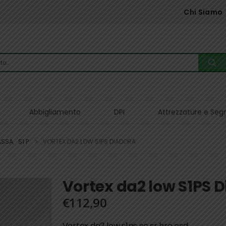
Chi Siamo
Abbigliamento
DPI
Attrezzature e Seg
ASSA
,
S1 P
VORTEX DA2 LOW S1PS DIADORA
Vortex da2 low S1PS 
€
112,90
Vortex da2 low s1ps sc sr hro esd