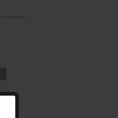
P
,
Scarpa Bassa