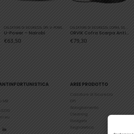
Questo prodotto ha più varianti. Le opzioni possono essere scelte nella pagina del prodotto
Questo prodotto ha più varianti. Le opzioni possono essere scelte nella pagina del prodotto
CALZATURE DI SICUREZZA
,
COFRA
,
S3
,
SCARPA BASSA
CALZATURE DI SICUREZZA
,
DIADORA UTILITY
ORVIK Cofra Scarpa Antinfortunistica
Diadora Utility – Glove II High S3
€
79,30
€
116,00
– ANTINFORTUNISTICA
AREE PRODOTTO
Calzature di Sicurezza
io MB
DPI
Abbigliamento
832110
Cleaning
srl.eu
Gadgets
Segnaletica