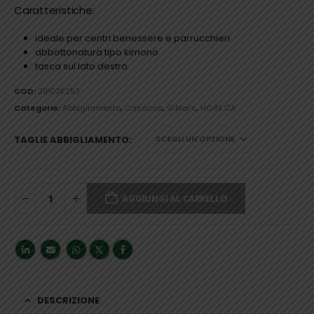
Caratteristiche:
ideale per centri benessere e parrucchieri
abbottonatura tipo kimono
tasca sul lato destro
COD:
21P02K253
Categorie:
Abbigliamento
,
Casacca
,
Giblor's
,
HO.RE.CA
TAGLIE ABBIGLIAMENTO
AGGIUNGI AL CARRELLO
DESCRIZIONE