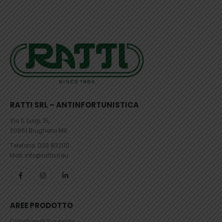
RATTI SRL – ANTINFORTUNISTICA
Via S. Luigi, 15,
20861 Brugherio MB
Telefono:
039 832110
Mail: info@rattisrl.eu
AREE PRODOTTO
Calzature di Sicurezza