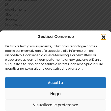
DPI
Abbigliamento
Cleaning
Gadgets
Segnaletica
UTILI
Gestisci Consenso
RICHIEDI UN RESO
Per fornire le migliori esperienze, utilizziamo tecnologie come i
Condizioni e Resi
cookie per memorizzare e/o accedere alle informazioni del
FAQ Antinfortunistica
dispositivo. Il consenso a queste tecnologie ci permetterà di
Richiesta Reso
elaborare dati come il comportamento di navigazione o ID unici
su questo sito. Non acconsentire o ritirare il consenso può influire
Cookie
e
Privacy
negativamente su alcune caratteristiche e funzioni.
Accetta
Nega
Ratti Srl - Antinfortunistica | P.Iva 04465280966 | 1781345
Visualizza le preferenze