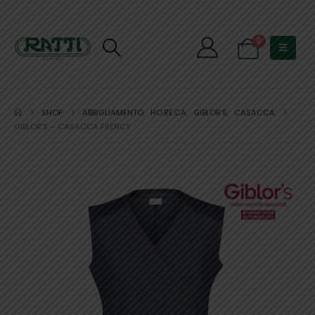
0
SHOP
ABBIGLIAMENTO
,
HO.RE.CA
,
GIBLOR'S
,
CASACCA
GIBLOR’S – CASACCA FRENCY