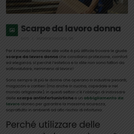
Scarpe da lavoro donna
RATTI
ANTINFORTUNISTICA
,
DPI
Per il mondo femminile alle volte è più difficile trovare le giuste
scarpe da lavoro donna
che conciliano protezione, comfort
ed eleganza; sì perché l’estetica e lo stile non sono fattori da
sottovalutare, nemmeno al lavoro!
Sono sempre di più le donne che operano in industrie pesanti,
magazzini e cantieri (ma anche in cucina, ospedale e nel
mondo artigianale); in questi settori c’è l’obbligo di indossare
delle
scarpe antinfortunistiche
e un
abbigliamento da
lavoro
idoneo per garantire la massima sicurezza,
soprattutto in ambienti ad alto rischio di infortunio.
Perché utilizzare delle