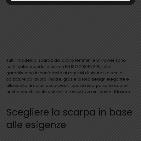
Tutti i modelli di scarpa da lavoro femminile U-Power sono
certificati secondo le norme EN ISO 20345:2011, che
garantiscono la conformità ai requisiti di sicurezza per le
calzature da lavoro. Inoltre, grazie al loro design elegante e
alla scelta di colori accattivanti, queste scarpe sono adatte
anche per chi vuole unire stile e sicurezza sul posto di lavoro.
Scegliere la scarpa in base
alle esigenze