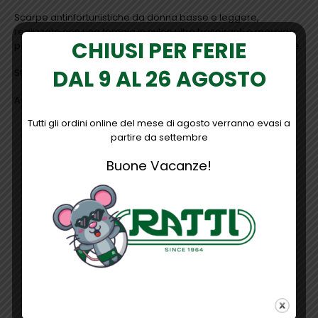
Scarpe antinfortunistiche da donna basse e leggere,
realizzate con una tomaia in nylon ultra traspiranti e morbida
CHIUSI PER FERIE
pelle scamosciata e un puntale in alluminio anti-perforazione.
DAL 9 AL 26 AGOSTO
Standard di protezione S1P SRC ESD
Adatte per assemblaggio e ambienti secchi.
Tutti gli ordini online del mese di agosto verranno evasi a
partire da settembre
Buone Vacanze!