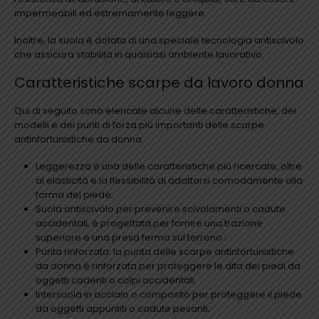
impermeabili ed estremamente leggere.
Inoltre, la suola è dotata di una speciale tecnologia antiscivolo
che assicura stabilità in qualsiasi ambiente lavorativo.
Caratteristiche scarpe da lavoro donna
Qui di seguito sono elencate alcune delle caratteristiche, dei
modelli e dei punti di forza più importanti delle scarpe
antinfortunistiche da donna.
Leggerezza è una delle caratteristiche più ricercate, oltre
al elasticità e la flessibilità di adattarsi comodamente alla
forma del piede;
Suola antiscivolo per prevenire scivolamenti o cadute
accidentali, è progettata per fornire una trazione
superiore e una presa ferma sul terreno.;
Punta rinforzata: la punta delle scarpe antinfortunistiche
da donna è rinforzata per proteggere le dita dei piedi da
oggetti cadenti o colpi accidentali.
Intersuola in acciaio o composito per proteggere il piede
da oggetti appuntiti o cadute pesanti;