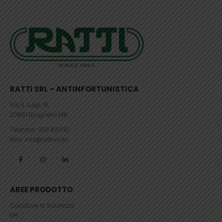
RATTI SRL – ANTINFORTUNISTICA
Via S. Luigi, 15,
20861 Brugherio MB
Telefono:
039 832110
Mail: info@rattisrl.eu
AREE PRODOTTO
Calzature di Sicurezza
DPI