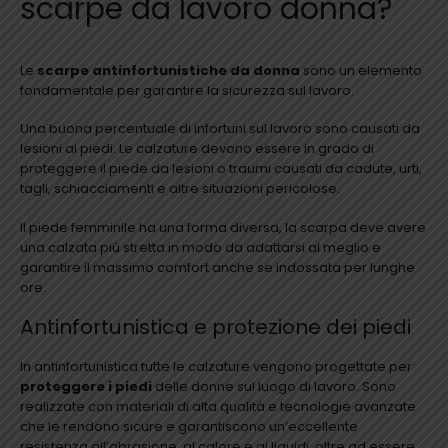
scarpe da lavoro donna?
Le
scarpe antinfortunistiche da donna
sono un elemento
fondamentale per garantire la sicurezza sul lavoro.
Una buona percentuale di infortuni sul lavoro sono causati da
lesioni ai piedi. Le calzature devono essere in grado di
proteggere il piede da lesioni o traumi causati da cadute, urti,
tagli, schiacciamenti e altre situazioni pericolose.
Il piede femminile ha una forma diversa, la scarpa deve avere
una calzata più stretta in modo da adattarsi al meglio e
garantire il massimo comfort anche se indossata per lunghe
ore.
Antinfortunistica e protezione dei piedi
In antinfortunistica tutte le calzature vengono progettate per
proteggere i piedi
delle donne sul luogo di lavoro. Sono
realizzate con materiali di alta qualità e tecnologie avanzate
che le rendono sicure e garantiscono un’eccellente
resistenza all’abrasione, al calore e ai liquidi, oltre ad essere