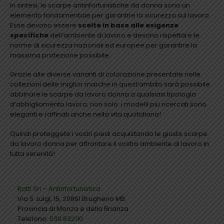
In sintesi, le scarpe antinfortunistiche da donna sono un
elemento fondamentale per garantire la sicurezza sul lavoro.
Esse devono essere
scelte in base alle esigenze
specifiche
dell’ambiente di lavoro e devono rispettare le
norme di sicurezza nazionali ed europee per garantire la
massima protezione possibile.
Grazie alle diverse varianti di colorazione presentate nelle
collezioni delle miglior marche in quest’ambito sarà possibile
abbinare le scarpe da lavoro donna a qualsiasi tipologia
d’abbigliamento lavoro; non solo: i modelli più ricercati sono
eleganti e raffinati anche nella vita quotidiana!
Quindi proteggete i vostri piedi acquistando le giuste scarpe
da lavoro donna per affrontare il vostro ambiente di lavoro in
tutta serenità!
Ratti Srl – Antinfortunistica
Via S. Luigi, 15, 20861 Brugherio MB
Provincia di Monza e della Brianza
Telefono:
039 832110