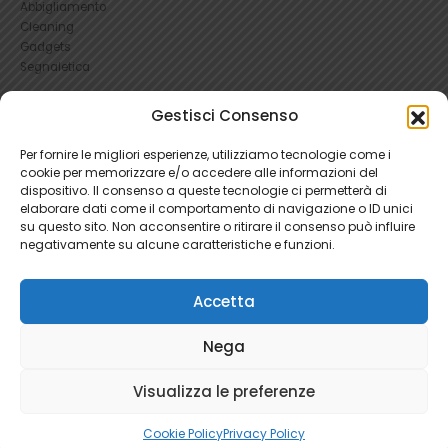
Abbigliamento
Cleaning
Gadgets
Segnaletica
UTILI
Gestisci Consenso
RICHIEDI UN RESO
Per fornire le migliori esperienze, utilizziamo tecnologie come i
Condizioni e Resi
cookie per memorizzare e/o accedere alle informazioni del
FAQ Antinfortunistica
dispositivo. Il consenso a queste tecnologie ci permetterà di
Richiesta Reso
elaborare dati come il comportamento di navigazione o ID unici
su questo sito. Non acconsentire o ritirare il consenso può influire
Cookie
e
Privacy
negativamente su alcune caratteristiche e funzioni.
Accetta
Nega
Ratti Srl - Antinfortunistica | P.Iva 04465280966 | 1781345
Visualizza le preferenze
Cookie Policy
Privacy Policy