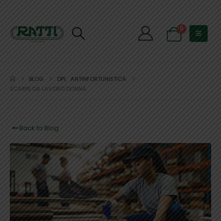
0
BLOG
DPI
,
ANTINFORTUNISTICA
SCARPE DA LAVORO DONNA
Back to Blog