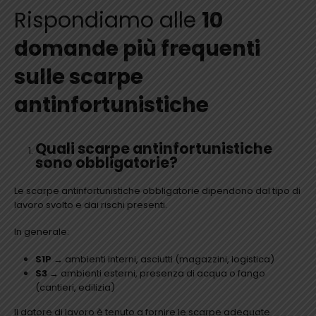
Rispondiamo alle
10
domande più frequenti
sulle scarpe
antinfortunistiche
Quali scarpe antinfortunistiche
sono obbligatorie?
Le scarpe antinfortunistiche obbligatorie dipendono dal tipo di
lavoro svolto e dai rischi presenti.
In generale:
S1P
→ ambienti interni, asciutti (magazzini, logistica)
S3
→ ambienti esterni, presenza di acqua o fango
(cantieri, edilizia)
Il datore di lavoro è tenuto a fornire le scarpe adeguate