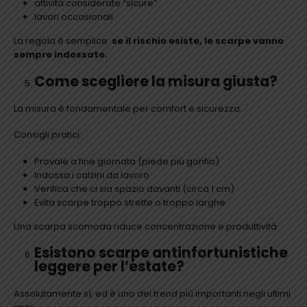
attività considerate “sicure”
lavori occasionali
La regola è semplice:
se il rischio esiste, le scarpe vanno
sempre indossate.
Come scegliere la misura giusta?
La misura è fondamentale per comfort e sicurezza.
Consigli pratici:
Provale a fine giornata (piede più gonfio)
Indossa i calzini da lavoro
Verifica che ci sia spazio davanti (circa 1 cm)
Evita scarpe troppo strette o troppo larghe
Una scarpa scomoda riduce concentrazione e produttività.
Esistono scarpe antinfortunistiche
leggere per l’estate?
Assolutamente sì, ed è uno dei trend più importanti negli ultimi