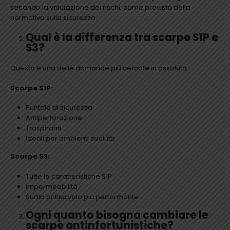
secondo la valutazione dei rischi, come previsto dalla
normativa sulla sicurezza.
Qual è la differenza tra scarpe S1P e
S3?
Questa è una delle domande più cercate in assoluto.
Scarpe S1P:
Puntale di sicurezza
Antiperforazione
Traspiranti
Ideali per ambienti asciutti
Scarpe S3:
Tutte le caratteristiche S1P
Impermeabilità
Suola antiscivolo più performante
Ogni quanto bisogna cambiare le
scarpe antinfortunistiche?