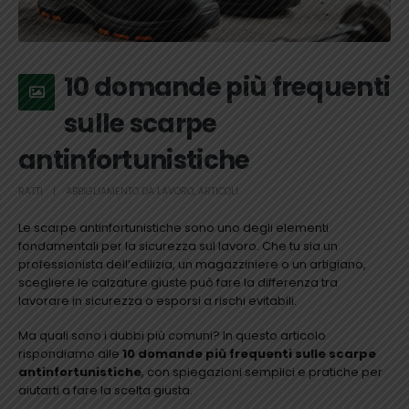
10 domande più frequenti
sulle scarpe
antinfortunistiche
RATTI
ABBIGLIAMENTO DA LAVORO
,
ARTICOLI
Le scarpe antinfortunistiche sono uno degli elementi
fondamentali per la sicurezza sul lavoro. Che tu sia un
professionista dell’edilizia, un magazziniere o un artigiano,
scegliere le calzature giuste può fare la differenza tra
lavorare in sicurezza o esporsi a rischi evitabili.
Ma quali sono i dubbi più comuni? In questo articolo
rispondiamo alle
10 domande più frequenti sulle scarpe
antinfortunistiche
, con spiegazioni semplici e pratiche per
aiutarti a fare la scelta giusta.