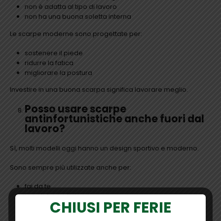
non è adatta al tipo di lavoro
non ha una buona soletta interna
Le scarpe moderne sono progettate per:
sostenere il piede
ridurre la fatica
migliorare la postura
Investire in una buona scarpa significa lavorare meglio.
Posso usare scarpe
antinfortunistiche anche fuori dal
lavoro?
Sì, molti modelli oggi hanno un design sportivo e moderno.
Sono sempre più utilizzate anche per:
fai da te
lavori domestici
CHIUSI PER FERIE
giardinaggio