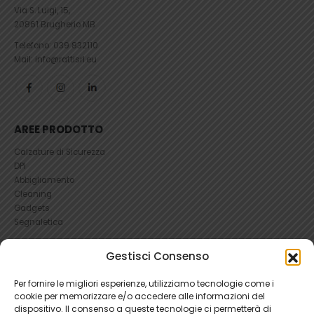
Via S. Luigi, 15,
20861 Brugherio MB
Telefono:
039 832110
Mail: info@rattisrl.eu
AREE PRODOTTO
Calzature di Sicurezza
DPI
Abbigliamento
Cleaning
Gadgets
Segnaletica
Gestisci Consenso
UTILI
RICHIEDI UN RESO
Per fornire le migliori esperienze, utilizziamo tecnologie come i
Condizioni e Resi
cookie per memorizzare e/o accedere alle informazioni del
FAQ Antinfortunistica
dispositivo. Il consenso a queste tecnologie ci permetterà di