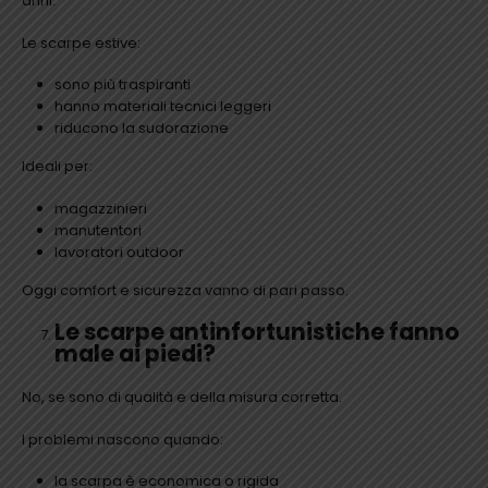
anni.
Le scarpe estive:
sono più traspiranti
hanno materiali tecnici leggeri
riducono la sudorazione
Ideali per:
magazzinieri
manutentori
lavoratori outdoor
Oggi comfort e sicurezza vanno di pari passo.
Le scarpe antinfortunistiche fanno
male ai piedi?
No, se sono di qualità e della misura corretta.
I problemi nascono quando:
la scarpa è economica o rigida