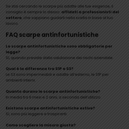
Se stai cercando le scarpe più adatte alle tue esigenze, il
consiglio è sempre lo stesso:
affidati a professionisti del
settore
, che sappiano guidarti nella scelta in base al tuo
lavoro.
FAQ scarpe antinfortunistiche
Le scarpe antinfortunistiche sono obbligatorie per
legge?
Sì, quando previste dalla valutazione dei rischi aziendale.
Qual è la differenza tra S1P e S3?
Le S3 sono impermeabili e adatte all’esterno, le S1P per
ambienti interni.
Quanto durano le scarpe antinfortunistiche?
In media tra 6 mesi e 2 anni, a seconda dell’utilizzo.
Esistono scarpe antinfortunistiche estive?
Sì, sono più leggere e traspiranti.
Come scegliere la misura giusta?