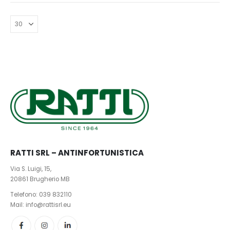
Tutti gli ordini online del mese di agosto verranno evasi a
opzioni
partire da settembre
possono
essere
Buone Vacanze!
scelte
nella
pagina
del
prodotto
RATTI SRL – ANTINFORTUNISTICA
Via S. Luigi, 15,
20861 Brugherio MB
Telefono:
039 832110
Mail: info@rattisrl.eu