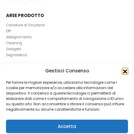
AREE PRODOTTO
Calzature di Sicurezza
DPI
Abbigliamento
Cleaning
Gadgets
Segnaletica
UTILI
Gestisci Consenso
RICHIEDI UN RESO
Per fornire le migliori esperienze, utilizziamo tecnologie come i
Condizioni e Resi
cookie per memorizzare e/o accedere alle informazioni del
FAQ Antinfortunistica
dispositivo. Il consenso a queste tecnologie ci permetterà di
Richiesta Reso
elaborare dati come il comportamento di navigazione o ID unici
Cookie
e
Privacy
su questo sito. Non acconsentire o ritirare il consenso può influire
negativamente su alcune caratteristiche e funzioni.
Accetta