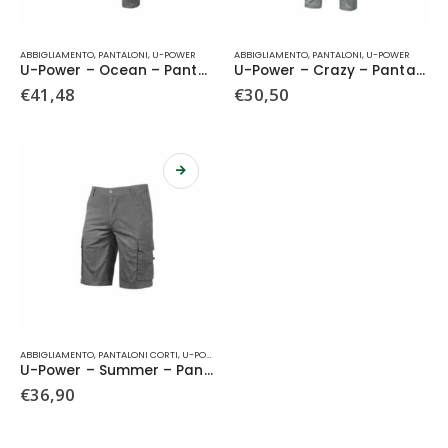
Questo
Questo
ABBIGLIAMENTO
,
PANTALONI
,
U-POWER
ABBIGLIAMENTO
,
PANTALONI
,
U-POWER
prodotto
prodotto
U-Power – Ocean – Pantaloni
U-Power – Crazy – Pantaloni
ha
ha
€
41,48
€
30,50
più
più
varianti.
varianti.
Le
Le
opzioni
opzioni
possono
possono
essere
essere
scelte
scelte
nella
nella
pagina
pagina
del
del
prodotto
prodotto
CHIUSI PER FERIE
Questo
ABBIGLIAMENTO
,
PANTALONI CORTI
,
U-POWER
prodotto
U-Power – Summer – Pantaloni Corti
DAL 9 AL 26 AGOSTO
ha
€
36,90
più
varianti.
Le