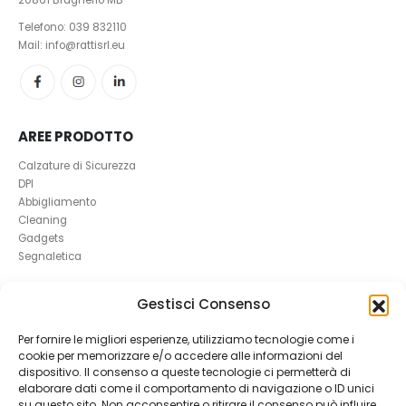
20861 Brugherio MB
Telefono:
039 832110
Mail: info@rattisrl.eu
AREE PRODOTTO
Calzature di Sicurezza
DPI
Abbigliamento
Cleaning
Gadgets
Segnaletica
UTILI
Gestisci Consenso
RICHIEDI UN RESO
Per fornire le migliori esperienze, utilizziamo tecnologie come i
Condizioni e Resi
cookie per memorizzare e/o accedere alle informazioni del
FAQ Antinfortunistica
dispositivo. Il consenso a queste tecnologie ci permetterà di
Richiesta Reso
elaborare dati come il comportamento di navigazione o ID unici
Cookie
e
Privacy
su questo sito. Non acconsentire o ritirare il consenso può influire