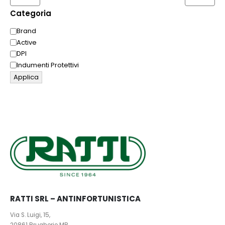
Categoria
Categoria
Tutti gli ordini online del mese di agosto verranno evasi a
Brand
partire da settembre
Active
DPI
Buone Vacanze!
Indumenti Protettivi
Applica
RATTI SRL – ANTINFORTUNISTICA
Via S. Luigi, 15,