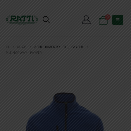
0
SHOP
ABBIGLIAMENTO
,
PILE
,
PAYPER
PILE NORWAY+ PAYPER