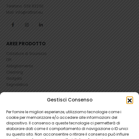
Telefono:
039 832110
Mail: info@rattisrl.eu
AREE PRODOTTO
Calzature di Sicurezza
DPI
Abbigliamento
Cleaning
Gadgets
Segnaletica
UTILI
Gestisci Consenso
RICHIEDI UN RESO
Per fornire le migliori esperienze, utilizziamo tecnologie come i
Condizioni e Resi
cookie per memorizzare e/o accedere alle informazioni del
FAQ Antinfortunistica
dispositivo. Il consenso a queste tecnologie ci permetterà di
Richiesta Reso
elaborare dati come il comportamento di navigazione o ID unici
su questo sito. Non acconsentire o ritirare il consenso può influire
Cookie
e
Privacy