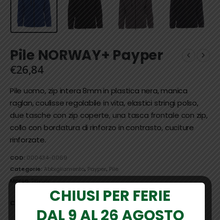
Pile NORWAY+ Payper
€
26,84
Pile uomo, zip intera 8mm in plastica nera, manica
raglan, coulisse regolabile in vita, elastici stringi polso,
due tasche con zip coperte, una tasca frontale con zip,
collo con bordatura di rinforzo in contrasto, cuciture
rinforzate.
COD:
000434-0069
Categorie:
Abbigliamento
,
Payper
,
Pile
Marca:
Payper
CHIUSI PER FERIE
COLORE
DAL 9 AL 26 AGOSTO