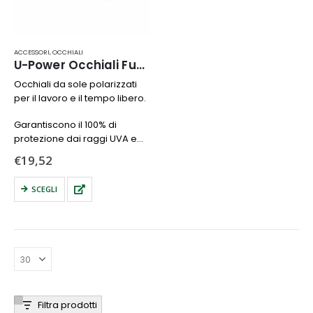
ACCESSORI
,
OCCHIALI
U-Power Occhiali Future
Occhiali da sole polarizzati
per il lavoro e il tempo libero.
Garantiscono il 100% di
protezione dai raggi UVA e
UVB, riducendo
€
19,52
l’affaticamento visivo.
Questo
SCEGLI
prodotto
ha
più
varianti.
Le
opzioni
possono
essere
Filtra prodotti
scelte