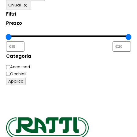
nella
Chiudi
pagina
Filtri
del
prodotto
Prezzo
Categoria
Categoria
Accessori
Occhiali
Applica