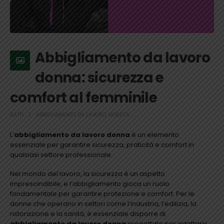
Abbigliamento da lavoro
donna: sicurezza e
comfort al femminile
RATTI
ABBIGLIAMENTO DA LAVORO
,
HORECA
L’
abbigliamento da lavoro donna
è un elemento
essenziale per garantire sicurezza, praticità e comfort in
qualsiasi settore professionale.
Nel mondo del lavoro, la sicurezza è un aspetto
imprescindibile, e l’abbigliamento gioca un ruolo
fondamentale per garantire protezione e comfort. Per le
donne che operano in settori come l’industria, l’edilizia, la
ristorazione e la sanità, è essenziale disporre di
abbigliamento da lavoro donna
progettato per adattarsi