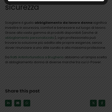
sicurezza
Scegliere il giusto
abbigliamento da lavoro donna
significa
investire in sicurezza, comfort e benessere sul luogo di lavoro.
Grazie alla vasta gamma di prodotti disponibili (anche di
abbigliamento personalizzato
), ogni professionista può
trovare la soluzione più adatta alle proprie esigenze, senza
dover rinunciare a uno stile curato e alla massima protezione.
Da
Ratti Antinfortunistica a Brugherio
abbiamo un’ampia scelta
di abbigliamento donna di diverse marche tra cui U-Power.
Share this post