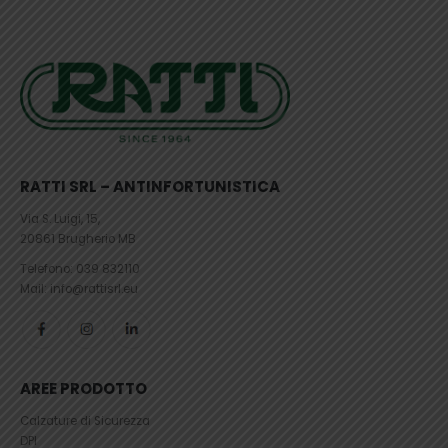
RATTI SRL – ANTINFORTUNISTICA
Via S. Luigi, 15,
20861 Brugherio MB
Telefono:
039 832110
Mail: info@rattisrl.eu
AREE PRODOTTO
Calzature di Sicurezza
DPI