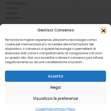
Abbigliamento
Cleaning
Gadgets
Segnaletica
Gestisci Consenso
UTILI
RICHIEDI UN RESO
Per fornire le migliori esperienze, utilizziamo tecnologie come i
Condizioni e Resi
cookie per memorizzare e/o accedere alle informazioni del
FAQ Antinfortunistica
dispositivo. Il consenso a queste tecnologie ci permetterà di
Richiesta Reso
elaborare dati come il comportamento di navigazione o ID unici
su questo sito. Non acconsentire o ritirare il consenso può influire
Cookie
e
Privacy
negativamente su alcune caratteristiche e funzioni.
Accetta
Nega
Ratti Srl - Antinfortunistica | P.Iva 04465280966 | 1781345
Visualizza le preferenze
Cookie Policy
Privacy Policy