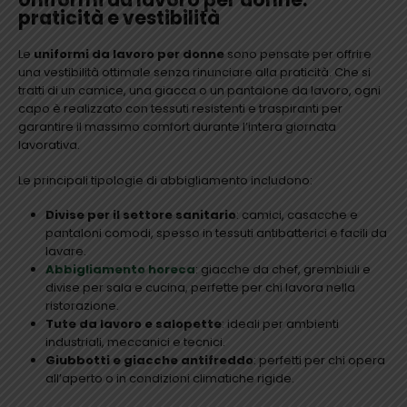
praticità e vestibilità
Le
uniformi da lavoro per donne
sono pensate per offrire
una vestibilità ottimale senza rinunciare alla praticità. Che si
tratti di un camice, una giacca o un pantalone da lavoro, ogni
capo è realizzato con tessuti resistenti e traspiranti per
garantire il massimo comfort durante l’intera giornata
lavorativa.
Le principali tipologie di abbigliamento includono:
Divise per il settore sanitario
: camici, casacche e
pantaloni comodi, spesso in tessuti antibatterici e facili da
lavare.
Abbigliamento horeca
: giacche da chef, grembiuli e
divise per sala e cucina, perfette per chi lavora nella
ristorazione.
Tute da lavoro e salopette
: ideali per ambienti
industriali, meccanici e tecnici.
Giubbotti e giacche antifreddo
: perfetti per chi opera
all’aperto o in condizioni climatiche rigide.