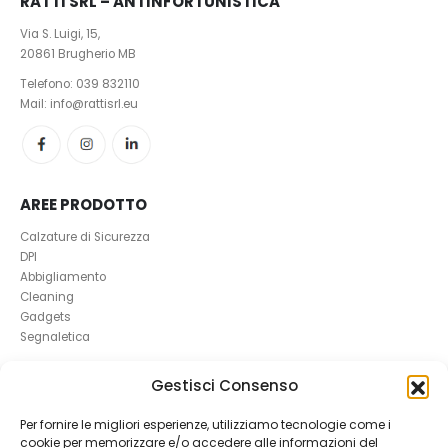
RATTI SRL – ANTINFORTUNISTICA
Via S. Luigi, 15,
20861 Brugherio MB
Telefono:
039 832110
Mail: info@rattisrl.eu
AREE PRODOTTO
Calzature di Sicurezza
DPI
Abbigliamento
Cleaning
Gadgets
Segnaletica
UTILI
Gestisci Consenso
RICHIEDI UN RESO
Per fornire le migliori esperienze, utilizziamo tecnologie come i
Condizioni e Resi
cookie per memorizzare e/o accedere alle informazioni del