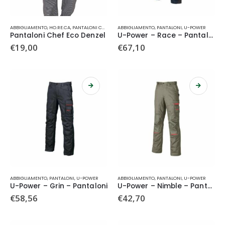
Questo
Questo
ABBIGLIAMENTO
,
HO.RE.CA
,
PANTALONI CHEF
,
SIGGI
ABBIGLIAMENTO
,
PANTALONI
,
U-POWER
prodotto
prodotto
Pantaloni Chef Eco Denzel
U-Power – Race – Pantaloni
ha
ha
€
19,00
€
67,10
più
più
varianti.
varianti.
Le
Le
opzioni
opzioni
possono
possono
essere
essere
scelte
scelte
nella
nella
pagina
pagina
del
del
prodotto
prodotto
Questo
Questo
ABBIGLIAMENTO
,
PANTALONI
,
U-POWER
ABBIGLIAMENTO
,
PANTALONI
,
U-POWER
prodotto
prodotto
U-Power – Grin – Pantaloni
U-Power – Nimble – Pantaloni
ha
ha
€
58,56
€
42,70
più
più
varianti.
varianti.
Le
Le