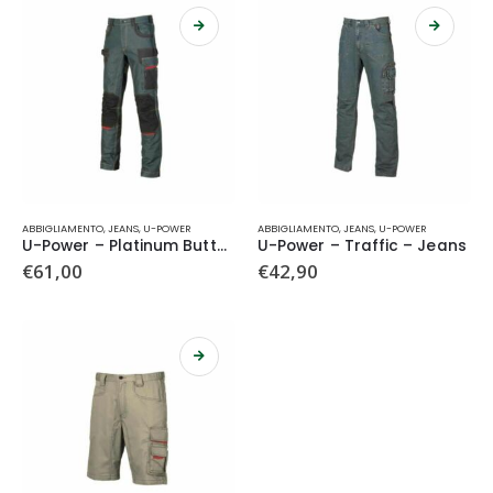
opzioni
opzioni
possono
possono
essere
essere
scelte
scelte
nella
nella
pagina
pagina
del
del
prodotto
prodotto
Questo
Questo
ABBIGLIAMENTO
,
JEANS
,
U-POWER
ABBIGLIAMENTO
,
JEANS
,
U-POWER
prodotto
prodotto
U-Power – Platinum Button – Jeans
U-Power – Traffic – Jeans
ha
ha
€
61,00
€
42,90
più
più
varianti.
varianti.
Le
Le
opzioni
opzioni
possono
possono
essere
essere
scelte
scelte
nella
nella
pagina
pagina
del
del