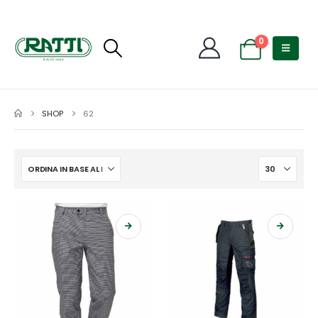
0
SHOP
62