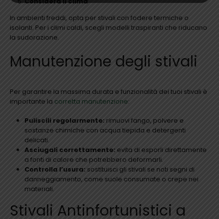
Considera il clima
In ambienti freddi, opta per stivali con fodere termiche o
isolanti. Per i climi caldi, scegli modelli traspiranti che riducano
la sudorazione.
Manutenzione degli stivali
Per garantire la massima durata e funzionalità dei tuoi stivali è
importante la
corretta manutenzione
:
Puliscili regolarmente:
rimuovi fango, polvere e
sostanze chimiche con acqua tiepida e detergenti
delicati.
Asciugali correttamente:
evita di esporli direttamente
a fonti di calore che potrebbero deformarli.
Controlla l’usura:
sostituisci gli stivali se noti segni di
danneggiamento, come suole consumate o crepe nei
materiali.
Stivali Antinfortunistici a