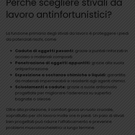
Perché scegliere stivali da
lavoro antinfortunistici?
La funzione primaria degli stivali da lavoro è proteggere i piedi
da potenziali rischi, come:
Caduta di oggetti pesanti:
grazie a puntali rinforzati in
acciaio o materiali compositi.
Penetrazione di oggetti appuntiti:
grazie alla suola
antiperforazione.
Esposizione a sostanze chimiche o liquidi:
garantita
da materiali impermeabili e resistenti agli agenti chimici.
Scivolamenti e cadute:
grazie a suole antiscivolo
progettate per migliorare l’aderenza su superfici
bagnate o oleose.
Oltre alla protezione, il comfort gioca un ruolo cruciale,
soprattutto per chi lavora molte ore in piedi. Un paio di stivali
ben progettati può ridurre l’affaticamento e prevenire
problemi muscoloscheletrici a lungo termine.