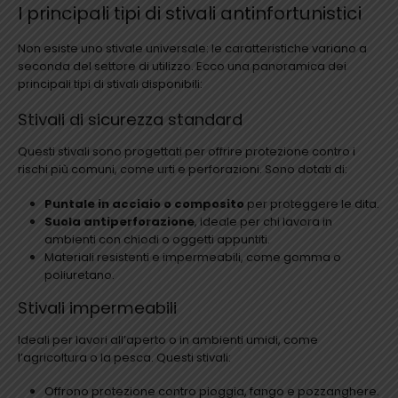
I principali tipi di stivali antinfortunistici
Non esiste uno stivale universale: le caratteristiche variano a
seconda del settore di utilizzo. Ecco una panoramica dei
principali tipi di stivali disponibili:
Stivali di sicurezza standard
Questi stivali sono progettati per offrire protezione contro i
rischi più comuni, come urti e perforazioni. Sono dotati di:
Puntale in acciaio o composito
per proteggere le dita.
Suola antiperforazione
, ideale per chi lavora in
ambienti con chiodi o oggetti appuntiti.
Materiali resistenti e impermeabili, come gomma o
poliuretano.
Stivali impermeabili
Ideali per lavori all’aperto o in ambienti umidi, come
l’agricoltura o la pesca. Questi stivali:
Offrono protezione contro pioggia, fango e pozzanghere.