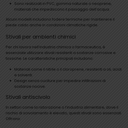
Sono realizzati in PVC, gomma naturale o neoprene,
materiali che impediscono il passaggio dell’acqua.
Alcuni modelli includono fodere termiche per mantenere il
piede caldo anche in condizioni climatiche rigide.
Stivali per ambienti chimici
Per chi lavora nell’industria chimica o farmaceutica, è
essenziale utilizzare stivali resistenti a sostanze corrosive e
tossiche. Le caratteristiche principali includono:
Materiali come il nitrile o il cloroprene, resistenti a oli, acidi
e solventi.
Design senza cuciture per impedire infiltrazioni di
sostanze nocive.
Stivali antiscivolo
In settori come la ristorazione o l’industria alimentare, dove il
rischio di scivolamento è elevato, questi stivali sono essenziali.
Offrono: