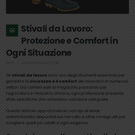
Stivali da Lavoro:
Protezione e Comfort in
Ogni Situazione
RATTI
ANTINFORTUNISTICA
,
DPI
Gli
stivali da lavoro
sono uno degli strumenti essenziali per
garantire la
sicurezza e il comfort
dei lavoratori in numerosi
settori. Dai cantieri edili ai magazzini, passando per
l’agricoltura e l’industria chimica, ogni professione presenta
sfide specifiche che richiedono calzature adeguate.
Questo articolo approfondisce i vari tipi di stivali
antinfortunistici disponibili sul mercato e offre consigli utili per
scegliere quelli più adatti a ogni esigenza.