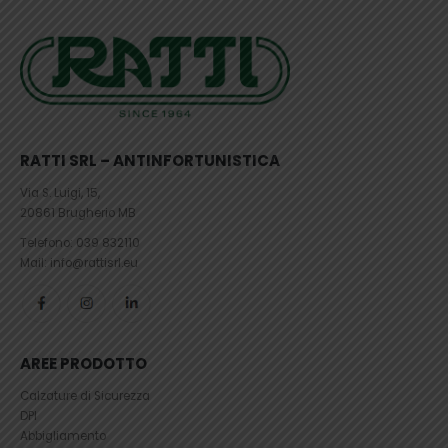
RATTI SRL – ANTINFORTUNISTICA
Via S. Luigi, 15,
20861 Brugherio MB
Telefono:
039 832110
Mail: info@rattisrl.eu
AREE PRODOTTO
Calzature di Sicurezza
DPI
Abbigliamento