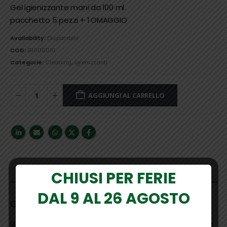
Gel igienizzante mani da 100 ml.
pacchetto 5 pezzi + 1 OMAGGIO
Availability:
Disponibile
COD:
GI000010
Categorie:
Cleaning
,
Igienizzanti
AGGIUNGI AL CARRELLO
DESCRIZIONE
CHIUSI PER FERIE
DAL 9 AL 26 AGOSTO
Gel igienizzante mani da 100 ml
Gel igienizzante mani studiato per igienizzare a fondo. La