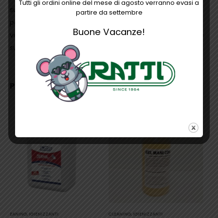
Tutti gli ordini online del mese di agosto verranno evasi a
sua Formulazione è in grado di ridurre efficacemente in
partire da settembre
pochi secondi germi e batteri. L’igienizzante è attivo su
Buone Vacanze!
virus, funghi e batteri. Versato su di un panno igienizza le
superfici con cui viene a contatto.
PRODOTTI CORRELATI
CLEANING
,
IGIENIZZANTI
CLEANING
,
IGIENIZZANTI