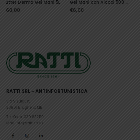
Gel Mani con Alcool 500 ml
5 + 1 Omaggio Gel Mani con Alcool 500 ml
€
6,00
€
18,00
RATTI SRL – ANTINFORTUNISTICA
Via S. Luigi, 15,
20861 Brugherio MB
Telefono:
039 832110
Mail: info@rattisrl.eu