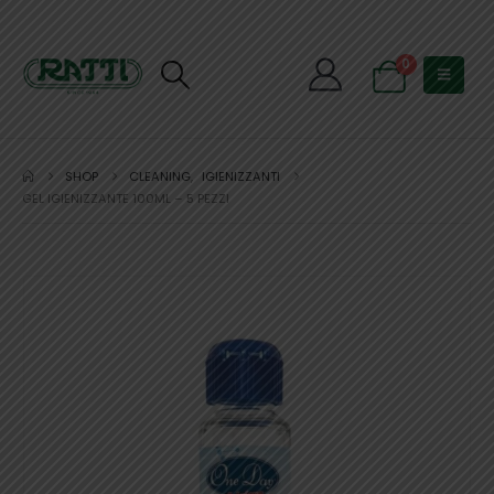
0
SHOP
CLEANING
,
IGIENIZZANTI
GEL IGIENIZZANTE 100ML – 5 PEZZI