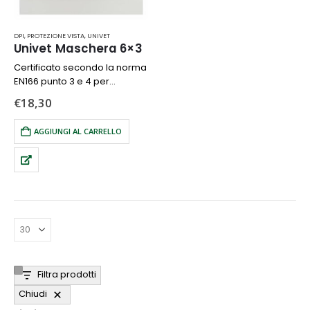
DPI
,
PROTEZIONE VISTA
,
UNIVET
Univet Maschera 6×3
Certificato secondo la norma
EN166 punto 3 e 4 per
protezione da gocce,
€
18,30
spruzzie polveri di grosse
dimensioni
AGGIUNGI AL CARRELLO
Lente panoramica
perfettamente
sovrapponibile agli occhiali
correttivi
Sistema di intercambio
rapido…
Filtra prodotti
Chiudi