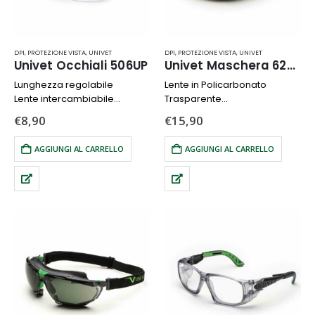
DPI
,
PROTEZIONE VISTA
,
UNIVET
DPI
,
PROTEZIONE VISTA
,
UNIVET
Univet Occhiali 506UP
Univet Maschera 620 UP Clear
Lunghezza regolabile
Lente in Policarbonato
Lente intercambiabile
Trasparente
Lente in Policarbonato
Luminosità standard e Scarsa
€
8,90
€
15,90
luminosità
Sovraocchiale
AGGIUNGI AL CARRELLO
AGGIUNGI AL CARRELLO