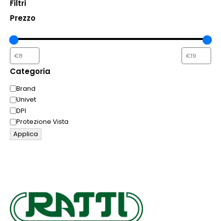
Filtri
Prezzo
Categoria
Categoria
Brand
Univet
DPI
Protezione Vista
Applica