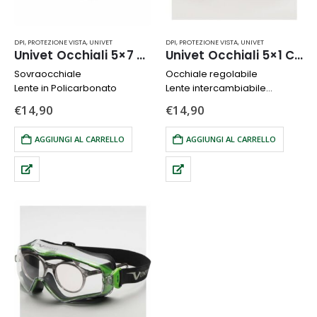
DPI
,
PROTEZIONE VISTA
,
UNIVET
DPI
,
PROTEZIONE VISTA
,
UNIVET
Univet Occhiali 5×7 Clear Plus
Univet Occhiali 5×1 Clear Plus
Sovraocchiale
Occhiale regolabile
Lente in Policarbonato
Lente intercambiabile
Normative: EN166, EN170
€
14,90
€
14,90
AGGIUNGI AL CARRELLO
AGGIUNGI AL CARRELLO
CHIUSI PER FERIE
DAL 9 AL 26 AGOSTO
Tutti gli ordini online del mese di agosto verranno evasi a
partire da settembre
Buone Vacanze!