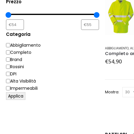
Prezzo
Categoria
Categoria
Abbigliamento
Tutti g
Questo
ABBIGLIAMENTO
,
AL
Completo
prodotto
ha
Brand
€
54,90
più
Rossini
varianti.
DPI
Le
Alta Visibilità
opzioni
Impermeabili
possono
Mostra:
Applica
essere
scelte
nella
pagina
del
prodotto