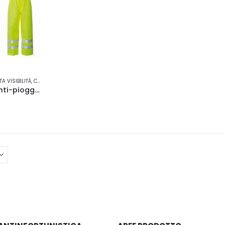
CHIUSI PER FERIE
DAL 9 AL 26 AGOSTO
li ordini online del mese di agosto verranno evasi a partire da s
TA VISIBILITÀ
,
COMPLETO
,
IMPERMEABILI
,
ROSSINI
Completo anti-pioggia Hi-Vis
Buone Vacanze!