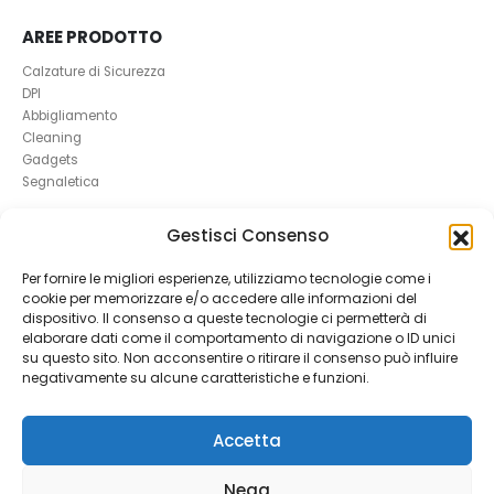
AREE PRODOTTO
Calzature di Sicurezza
DPI
Abbigliamento
Cleaning
Gadgets
Segnaletica
Gestisci Consenso
UTILI
RICHIEDI UN RESO
Per fornire le migliori esperienze, utilizziamo tecnologie come i
Condizioni e Resi
cookie per memorizzare e/o accedere alle informazioni del
FAQ Antinfortunistica
dispositivo. Il consenso a queste tecnologie ci permetterà di
elaborare dati come il comportamento di navigazione o ID unici
Richiesta Reso
su questo sito. Non acconsentire o ritirare il consenso può influire
Cookie
e
Privacy
negativamente su alcune caratteristiche e funzioni.
Accetta
Nega