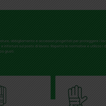
ature, abbigliamento e accessori progettati per proteggere i lav
i e infortuni sul posto di lavoro. Rispetta le normative e utilizza i di
za giusti.