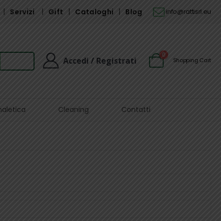
Servizi
Gift
Cataloghi
Blog
info@rattisrl.eu
0
Accedi / Registrati
Shopping Cart
naletica
Cleaning
Contatti