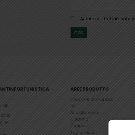
Autorizzo il trattamento 
– ANTINFORTUNISTICA
AREE PRODOTTO
Calzature di Sicurezza
io MB
DPI
Abbigliamento
832110
Cleaning
srl.eu
Gadgets
Segnaletica