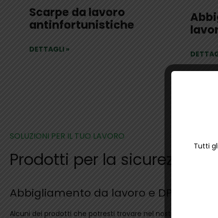
Scarpe da lavoro
Abbi
antinfortunistiche
lavo
DETTAGLI
»
DETTAG
SOLUZIONI PER IL TUO LAVORO
Tutti g
Prodotti per la sicurezza sul
Abbigliamento da lavoro e DPI
Alcuni dei prodotti che potresti trovare nel nostro negozio di 