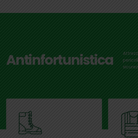
Attrezz
Antinfortunistica
pericol
sicurez