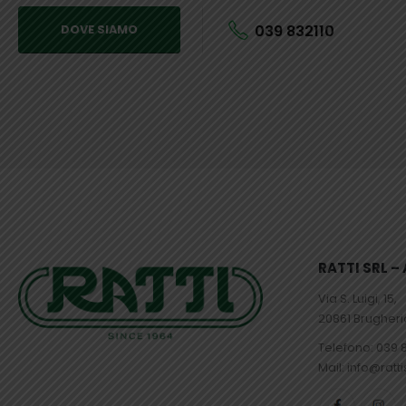
039 832110
DOVE SIAMO
RATTI SRL 
Via S. Luigi, 15,
20861 Brugher
Telefono:
039 
Mail: info@ratti