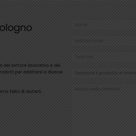
Cologno
 del settore lavorativo e dei
odotti per adattarsi a diverse
mo felici di aiutarti.