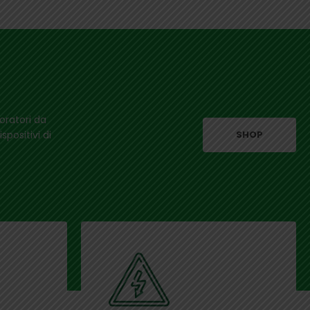
oratori da
spositivi di
SHOP