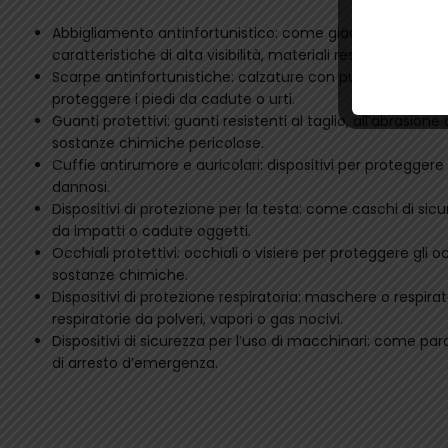
Abbigliamento antinfortunistico: come giacche, pantaloni
caratteristiche di alta visibilità, materiali resistenti agli a
Scarpe antinfortunistiche: calzature con puntale in acc
proteggere i piedi da cadute o urti.
Guanti protettivi: guanti resistenti al taglio, all’abrasio
sostanze chimiche pericolose.
Cuffie antirumore e auricolari: dispositivi per proteggere 
dannosi.
Dispositivi di protezione per la testa: come caschi di sic
da impatti o cadute oggetti.
Occhiali protettivi: occhiali o visiere per proteggere gli o
sostanze chimiche.
Dispositivi di protezione respiratoria: maschere o respirat
respiratorie da polveri, vapori o gas nocivi.
Dispositivi di sicurezza per l’uso di macchinari: come para
di arresto d’emergenza.