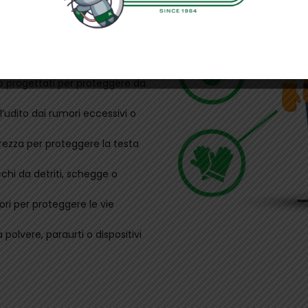
, tute o gilet con
genti chimici o antistatici.
iaio o composito per
ne o progettati per proteggere da
l’udito dai rumori eccessivi o
urezza per proteggere la testa
cchi da detriti, schegge o
ori per proteggere le vie
 polvere, paraurti o dispositivi