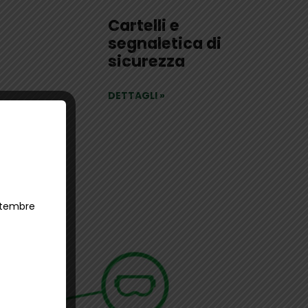
Cartelli e
segnaletica di
sicurezza
DETTAGLI
»
ettembre