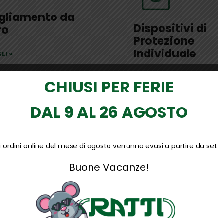
gliamento da
Dispositivi di
ro
Protezione
Individuale
LI
»
DETTAGLI
»
CHIUSI PER FERIE
DAL 9 AL 26 AGOSTO
li ordini online del mese di agosto verranno evasi a partire da s
 lavoro
Buone Vacanze!
antinfortunistica: