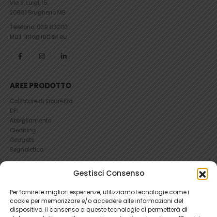
Via S. Luigi, 15,
20861 Brugherio MB
Telefono:
039 832110
Mail: info@rattisrl.eu
AREE PRODOTTO
Calzature di Sicurezza
DPI
Abbigliamento
Cleaning
Gadgets
Segnaletica
UTILI
Gestisci Consenso
RICHIEDI UN RESO
Per fornire le migliori esperienze, utilizziamo tecnologie come i
Condizioni e Resi
cookie per memorizzare e/o accedere alle informazioni del
FAQ Antinfortunistica
dispositivo. Il consenso a queste tecnologie ci permetterà di