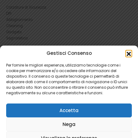
Calzature di Sicurezza
DPI
Abbigliamento
Cleaning
Gadgets
Segnaletica
UTILI
Gestisci Consenso
RICHIEDI UN RESO
Per fornire le migliori esperienze, utilizziamo tecnologie come i
Condizioni e Resi
cookie per memorizzare e/o accedere alle informazioni del
FAQ Antinfortunistica
dispositivo. Il consenso a queste tecnologie ci permetterà di
Richiesta Reso
elaborare dati come il comportamento di navigazione o ID unici
su questo sito. Non acconsentire o ritirare il consenso può influire
Cookie
e
Privacy
negativamente su alcune caratteristiche e funzioni.
Accetta
Nega
Ratti Srl - Antinfortunistica | P.Iva 04465280966 | 1781345