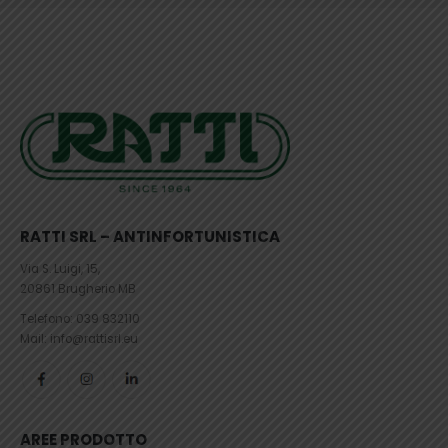
RATTI SRL – ANTINFORTUNISTICA
Via S. Luigi, 15,
20861 Brugherio MB
Telefono:
039 832110
Mail: info@rattisrl.eu
AREE PRODOTTO