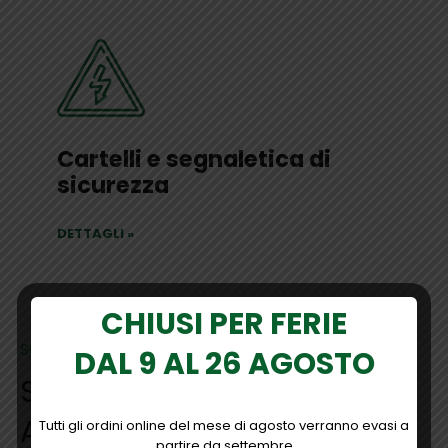
Cartelli e segnaletica di
sicurezza
DETTAGLI
»
CHIUSI PER FERIE
SOLUZIONI PER IL TUO LAVORO
DAL 9 AL 26 AGOSTO
Sicurezza sul lavoro e
Antinfortunistica
Tutti gli ordini online del mese di agosto verranno evasi a
partire da settembre