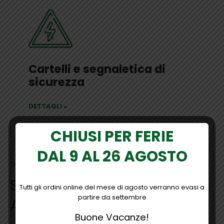
Cartelli e segnaletica di
sicurezza
DETTAGLI
»
CHIUSI PER FERIE
DAL 9 AL 26 AGOSTO
SOLUZIONI PER IL TUO LAVORO
Sicurezza sul lavoro e
Tutti gli ordini online del mese di agosto verranno evasi a
partire da settembre
Antinfortunistica
Buone Vacanze!