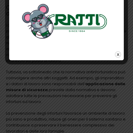
Chi sono i beneficiari della normativa
antinfortunistica?
La normativa antinfortunistica ha come obiettivo principale la
protezione e la salvaguardia dei lavoratori, al fine di prevenire
gli infortuni sul lavoro e migliorare le condizioni di sicurezza
negli ambienti lavorativi. I beneficiari diretti della normativa
antinfortunistica sono quindi i lavoratori dipendenti, che
ricevono
tutela e diritti specifici
per garantire la loro
sicurezza sul posto di lavoro.
Tuttavia, va sottolineato che la normativa antinfortunistica può
coinvolgere anche altri soggetti. Ad esempio, gli imprenditori
e i datori di lavoro sono responsabili dell’
applicazione delle
misure di sicurezza
previste dalla normativa e devono
adottare tutte le precauzioni necessarie per prevenire gli
infortuni sul lavoro.
La prevenzione degli infortuni favorisce un ambiente di lavoro
più sano e produttivo, riduce gli oneri per il sistema sanitario e
contribuisce a preservare il benessere complessivo dei
lavoratori e delle loro famiglie.