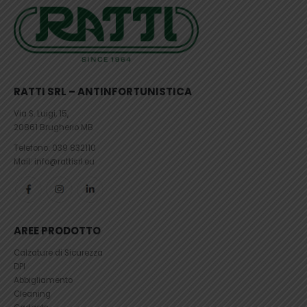
RATTI SRL – ANTINFORTUNISTICA
Via S. Luigi, 15,
20861 Brugherio MB
Telefono:
039 832110
Mail: info@rattisrl.eu
AREE PRODOTTO
Calzature di Sicurezza
DPI
Abbigliamento
Cleaning