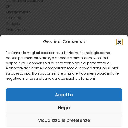
DPI
Abbigliamento
Cleaning
Gadgets
Segnaletica
UTILI
Gestisci Consenso
RICHIEDI UN RESO
Per fornire le migliori esperienze, utilizziamo tecnologie come i
Condizioni e Resi
cookie per memorizzare e/o accedere alle informazioni del
FAQ Antinfortunistica
dispositivo. Il consenso a queste tecnologie ci permetterà di
Richiesta Reso
elaborare dati come il comportamento di navigazione o ID unici
su questo sito. Non acconsentire o ritirare il consenso può influire
Cookie
e
Privacy
negativamente su alcune caratteristiche e funzioni.
Accetta
Nega
Ratti Srl - Antinfortunistica | P.Iva 04465280966 | 1781345
Visualizza le preferenze