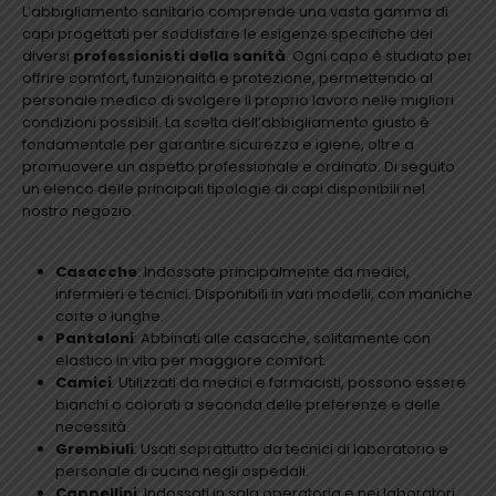
L’abbigliamento sanitario comprende una vasta gamma di
capi progettati per soddisfare le esigenze specifiche dei
diversi
professionisti della sanità
. Ogni capo è studiato per
offrire comfort, funzionalità e protezione, permettendo al
personale medico di svolgere il proprio lavoro nelle migliori
condizioni possibili. La scelta dell’abbigliamento giusto è
fondamentale per garantire sicurezza e igiene, oltre a
promuovere un aspetto professionale e ordinato. Di seguito
un elenco delle principali tipologie di capi disponibili nel
nostro negozio.
Casacche
: Indossate principalmente da medici,
infermieri e tecnici. Disponibili in vari modelli, con maniche
corte o lunghe.
Pantaloni
: Abbinati alle casacche, solitamente con
elastico in vita per maggiore comfort.
Camici
: Utilizzati da medici e farmacisti, possono essere
bianchi o colorati a seconda delle preferenze e delle
necessità.
Grembiuli
: Usati soprattutto da tecnici di laboratorio e
personale di cucina negli ospedali.
Cappellini
: Indossati in sala operatoria e nei laboratori