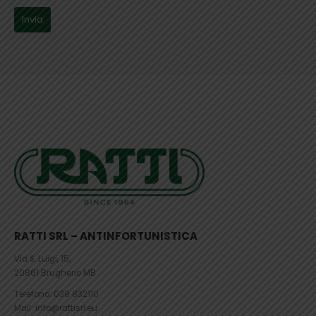
RATTI SRL – ANTINFORTUNISTICA
Via S. Luigi, 15,
20861 Brugherio MB
Telefono:
039 832110
Mail: info@rattisrl.eu