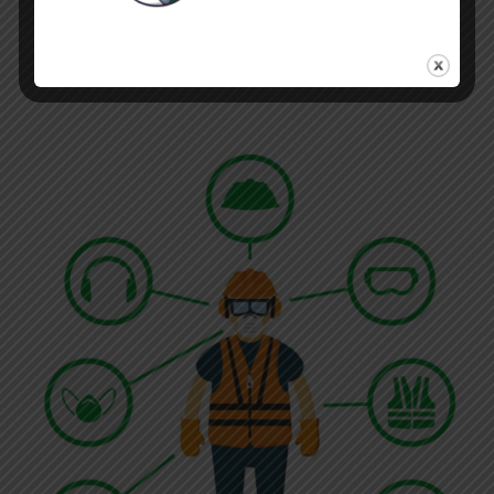
prevengono l’accumulo di cariche elettrostatiche e
aiutano a prevenire danni agli apparecchi elettronici
sensibili.