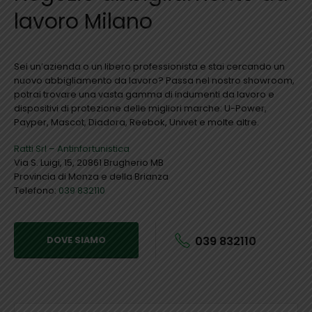
lavoro Milano
Sei un’azienda o un libero professionista e stai cercando un
nuovo abbigliamento da lavoro? Passa nel nostro showroom,
potrai trovare una vasta gamma di indumenti da lavoro e
dispositivi di protezione delle migliori marche: U-Power,
Payper, Mascot, Diadora, Reebok, Univet e molte altre.
Ratti Srl – Antinfortunistica
Via S. Luigi, 15, 20861 Brugherio MB
Provincia di Monza e della Brianza
Telefono:
039 832110
039 832110
DOVE SIAMO