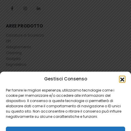
AREE PRODOTTO
Calzature di Sicurezza
DPI
Abbigliamento
Cleaning
Gadgets
Segnaletica
Gestisci Consenso
UTILI
RICHIEDI UN RESO
Per fornire le migliori esperienze, utilizziamo tecnologie come i
Condizioni e Resi
cookie per memorizzare e/o accedere alle informazioni del
FAQ Antinfortunistica
dispositivo. Il consenso a queste tecnologie ci permetterà di
Richiesta Reso
elaborare dati come il comportamento di navigazione o ID unici
su questo sito. Non acconsentire o ritirare il consenso può influire
Cookie
e
Privacy
negativamente su alcune caratteristiche e funzioni.