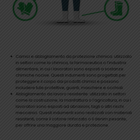
Camici e abbigliamento da protezione chimica: utilizzato
in settori come la chimica, la farmaceutica o l’industria
alimentare, in cui i lavoratori sono esposti a sostanze
chimiche nocive. Questi indumenti sono progettati per
proteggere il corpo dai prodotti chimici e possono
includere tute protettive, guanti, maschere e occhiali.
Abbigliamento da lavoro resistente: utilizzato in settori
come la costruzione, la manifattura o l’agricoltura, in cui i
lavoratori sono esposti ad abrasioni, tagli o altri rischi
meccanici. Questi indumenti sono realizzati con materiali
resistenti, come il cotone rinforzato o il denim pesante,
per offrire una maggiore durata e protezione.