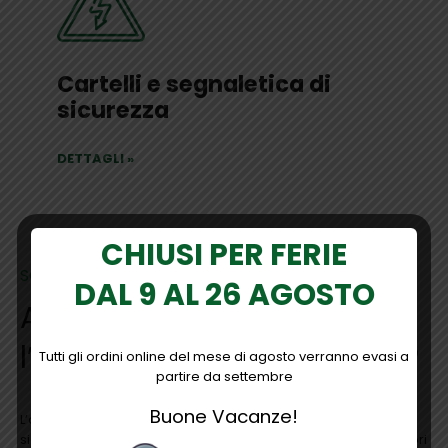
Cartelli e segnaletica di
sicurezza
DETTAGLI
»
CHIUSI PER FERIE
SOLUZIONI PER IL TUO LAVORO
DAL 9 AL 26 AGOSTO
A cosa serve
l’abbigliamento da lavoro?
Tutti gli ordini online del mese di agosto verranno evasi a
partire da settembre
Buone Vacanze!
L’abbigliamento da lavoro è progettato per garantire la
sicurezza, la protezione e il comfort dei lavoratori in vari settori