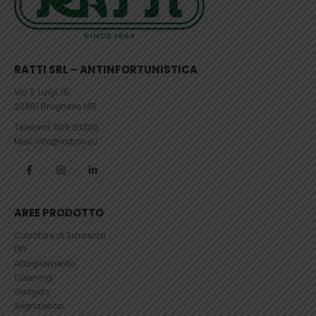
RATTI SRL – ANTINFORTUNISTICA
Via S. Luigi, 15,
20861 Brugherio MB
Telefono:
039 832110
Mail: info@rattisrl.eu
AREE PRODOTTO
Calzature di Sicurezza
DPI
Abbigliamento
Cleaning
Gadgets
Segnaletica