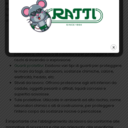
e ambienti lavorativi. Esistono diversi tipi di abbigliamento da
lavoro, ciascuno adatto a specifiche necessità e rischi sul
luogo di lavoro. Ecco alcuni esempi comuni di abbigliamento
da lavoro:
Gilet e giacche ad alta visibilità: Forniscono una migliore
visibilità nei lavori stradali o in situazioni in cui è
importante essere visti dagli altri.
Indumenti ignifughi: Utilizzati in settori come l’industria
petrolifera, chimica o di saldatura per proteggere dai
rischi di incendio o esplosione.
Guanti protettivi
: Esistono vari tipi di guanti per proteggere
le mani da tagli, abrasioni, sostanze chimiche, calore,
elettricità, freddo, etc.
Stivali da lavoro: Offrono protezione agli arti inferiori da
cadute, oggetti pesanti o affilati, liquidi corrosivi e
superfici scivolose.
Tute protettive: Utilizzate in ambienti ad alto rischio, come
laboratori chimici o siti di costruzione, per proteggere
l’intero corpo da sostanze nocive o pericolose.
È importante che l’abbigliamento da lavoro sia conforme alle
normative di sicurezza e che sia adeguato alle specifiche