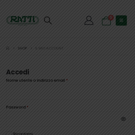
0
SHOP
IL MIO ACCOUNT
Accedi
Richiesto
Nome utente o indirizzo email
*
Richiesto
Password
*
Ricordami