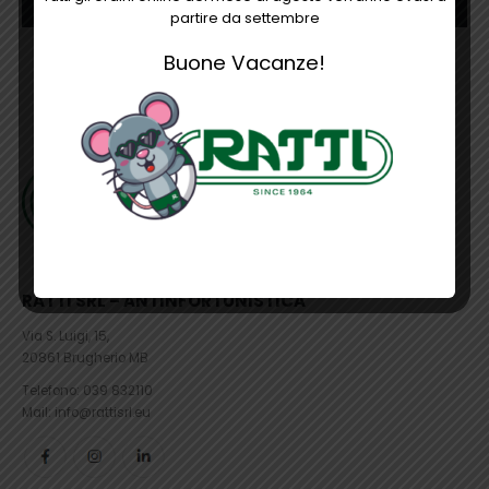
partire da settembre
Buone Vacanze!
RATTI SRL – ANTINFORTUNISTICA
Via S. Luigi, 15,
20861 Brugherio MB
Telefono:
039 832110
Mail: info@rattisrl.eu