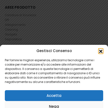
AREE PRODOTTO
Calzature di Sicurezza
DPI
Abbigliamento
Cleaning
Gadgets
Segnaletica
Gestisci Consenso
UTILI
RICHIEDI UN RESO
Per fornire le migliori esperienze, utilizziamo tecnologie come i
Condizioni e Resi
cookie per memorizzare e/o accedere alle informazioni del
FAQ Antinfortunistica
dispositivo. Il consenso a queste tecnologie ci permetterà di
elaborare dati come il comportamento di navigazione o ID unici
Richiesta Reso
su questo sito. Non acconsentire o ritirare il consenso può influire
Cookie
e
Privacy
negativamente su alcune caratteristiche e funzioni.
Accetta
Nega