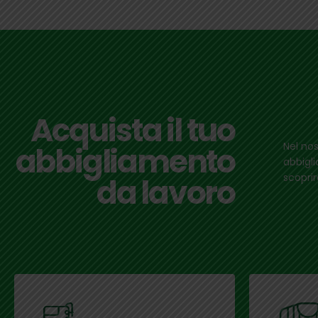
Acquista il tuo
Nel nos
abbigliamento
abbigli
scoprir
da lavoro