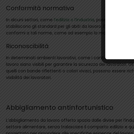
Conformità normativa
In alcuni settori, come
l’edilizia o l’industria
, possono esistere 
stabiliscono gli standard per gli abiti da lavoro. È importante a
conformi a tali norme, come ad esempio la marcatura CE per
Riconoscibilità
In determinati ambienti lavorativi, come i cantieri o le strade,
lavoro siano visibili per garantire la sicurezza dei lavoratori. Gli
quelli con bande riflettenti o colori vivaci, possono essere ri
visibilità dei lavoratori.
Abbigliamento antinfortunistico
L’abbigliamento da lavoro offerto spazia dalle divise per l’indus
settore alimentare, senza tralasciare il comparto edilizio e qu
progettato per rispondere alle specifiche esigenze del lavo