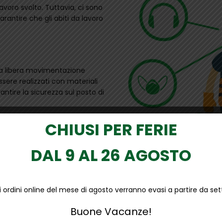
lavoro svolto. Tuttavia, ci sono
rantire che gli abiti da lavoro
 la libera movimentazione
sere realizzati con materiali
antire la sicurezza sul posto di
CHIUSI PER FERIE
i in cui si manipolano sostanze
DAL 9 AL 26 AGOSTO
i da lavoro devono offrire una
ettive, indumenti ignifughi,
li ordini online del mese di agosto verranno evasi a partire da s
Buone Vacanze!