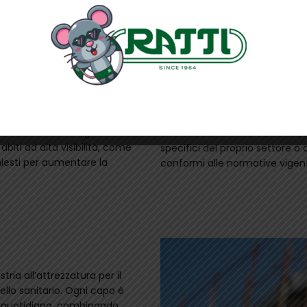
Professionalità
Gli abiti da lavoro dovrebbero
regolamenti specifici che
utilizzati. Ad esempio, in settor
ssicurarsi che gli abiti siano
richiesto un abbigliamento fo
 l’abbigliamento protettivo.
aspetto professionale.
È importante sottolineare che 
 è essenziale che gli abiti da
un’industria all’altra. Pertanto
 abiti ad alta visibilità, come
specifici del proprio settore o 
chiesti per aumentare la
conformi alle normative vigent
tria all’attrezzatura per il
ello sanitario. Ogni capo è
ro quotidiano, combinando