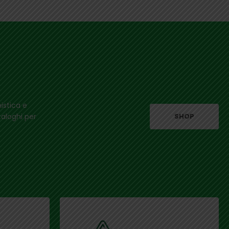
istica e
taloghi per
SHOP