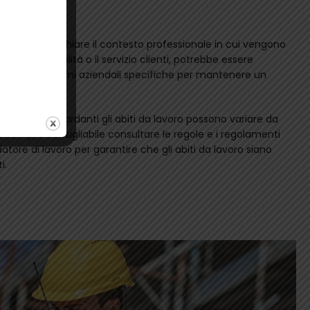
 anche rispecchiare il contesto professionale in cui vengono
i come l’ospitalità o il servizio clienti, potrebbe essere
rmale o uniformi aziendali specifiche per mantenere un
le norme riguardanti gli abiti da lavoro possono variare da
, è sempre consigliabile consultare le regole e i regolamenti
datore di lavoro per garantire che gli abiti da lavoro siano
i.