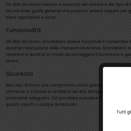
Gli abiti da lavoro variano a seconda del settore e del tipo di 
alcune linee guida generali che possono essere seguite per ga
siano appropriati e sicuri:
Funzionalità
Gli abiti da lavoro dovrebbero essere funzionali e consentire
durante l’esecuzione delle mansioni lavorative. Dovrebbero es
resistenti e duraturi in modo da proteggere il lavoratore e gar
lavoro.
Sicurezza
Nel caso di lavori che comportano rischi specifici, come quell
chimiche o si lavora in ambienti ad alta temperatura, gli abit
protezione adeguata. Ciò potrebbe includere l’uso di tute prot
guanti, caschi o scarpe antiscivolo.
Tutti g